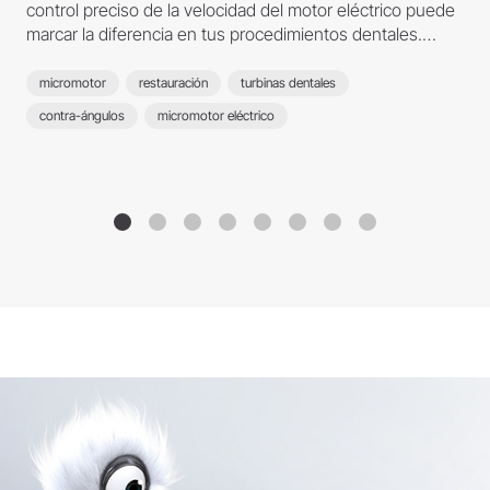
control preciso de la velocidad del motor eléctrico puede
marcar la diferencia en tus procedimientos dentales.
Aprende sobre la importancia de usar la velocidad
adecuada para evitar problemas postoperatorios y
micromotor
restauración
turbinas dentales
proteger la salud dental de tus pacientes. ¡No te lo
contra-ángulos
micromotor eléctrico
pierdas!