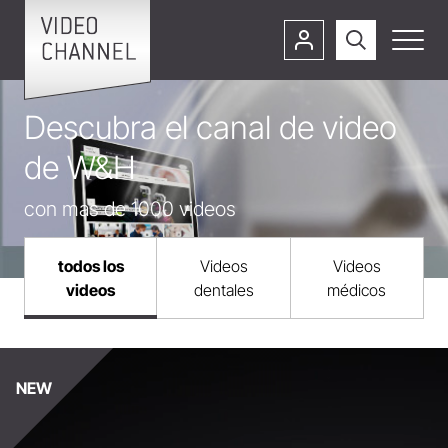
Descubra el canal de video
de W&H
con mas de 1000 videos
todos los
Videos
Videos
videos
dentales
médicos
NEW