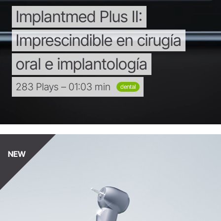
Implantmed
Plus
II:
Imprescindible
en
cirugía
oral
e
implantología
283 Plays – 01:03 min
dental
NEW