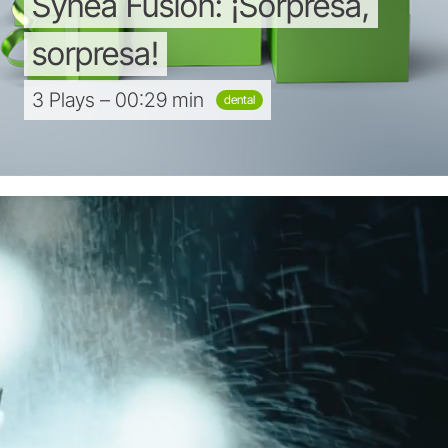
Synea
Fusion:
¡Sorpresa,
sorpresa!
3 Plays – 00:29 min
dental