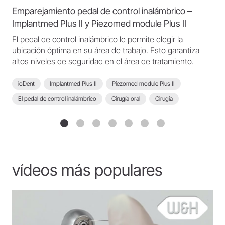
Emparejamiento pedal de control inalámbrico –
Implantmed Plus II y Piezomed module Plus II
El pedal de control inalámbrico le permite elegir la
ubicación óptima en su área de trabajo. Esto garantiza
altos niveles de seguridad en el área de tratamiento.
ioDent
Implantmed Plus II
Piezomed module Plus II
El pedal de control inalámbrico
Cirugía oral
Cirugía
Guía de luz
Conexión inteligente
Función de escaneo
Implantmed Plus II - FAQ
vídeos más populares